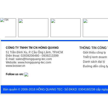
CÔNG TY TNHH TM CN HỒNG QUANG
THÔNG TIN CÔNG 
51 Trần Đình Xu, P. Cầu Ông Lãnh, TP.HCM
Giới thiệu công ty
Điện thoại: 02839206480 - 0939213399
Triết lý kinh doanh
E-mail:
sales@hongquang-tec.com
Danh sách đại lý
Website:
www.hongquang-tec.com
www.bosser.vn
Đường đến công t
Follow us on:
Bản quyền © 2006-2016 HỒNG QUANG TEC- Số ĐKKD: 0304160238 cấp ngày 05