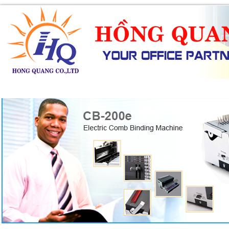
SẢN PHẨM
DỊCH VỤ
KHUYẾN MÃI
TIN TỨC