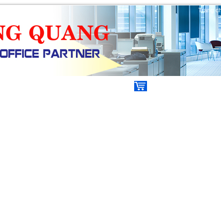
Trang c
ẾN MÃI
TIN TỨC
VIDEO
Giỏ hàng (
0
)
|
Tìm kiếm m