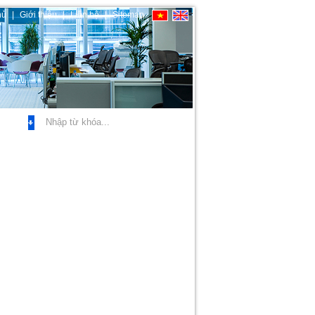
hủ
|
Giới thiệu
|
Liên hệ
|
Sitemap
ở rộng