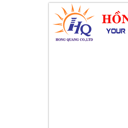
SẢN PHẨM
DỊCH VỤ
KHUY