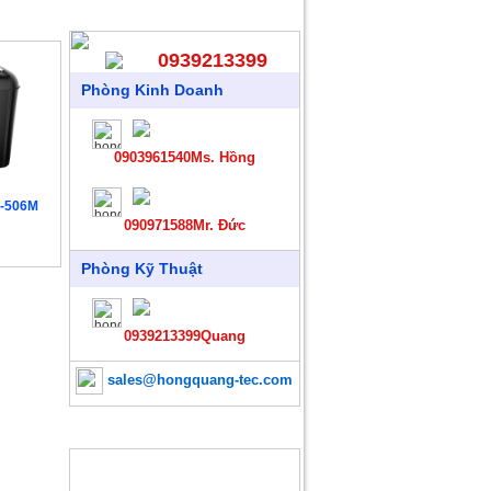
HỖ TRỢ TRỰC TUYẾN
0939213399
Phòng Kinh Doanh
0903961540Ms. Hồng
D-506M
090971588Mr. Đức
Đ
Phòng Kỹ Thuật
0939213399Quang
sales@hongquang-tec.com
SẢN PHẨM MỚI