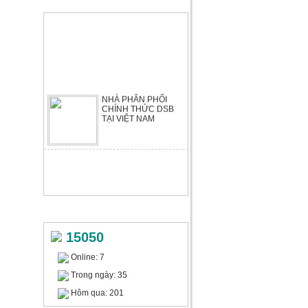
TIN TỨC & SỰ KIỆN
104.976.000 VNĐ
NHÀ PHÂN PHỐI
CHÍNH THỨC DSB
TẠI VIỆT NAM
Máy tạo giấy bong bóng WIAIR
PB340S
Liên hệ
THỐNG KÊ TRUY CẬP
15050
Online: 7
Trong ngày: 35
Máy cắt bìa carton WIAIR CS-
Hôm qua: 201
325+