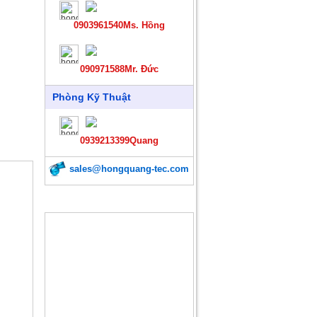
0903961540Ms. Hồng
090971588Mr. Đức
Phòng Kỹ Thuật
0939213399Quang
sales@hongquang-tec.com
SẢN PHẨM MỚI