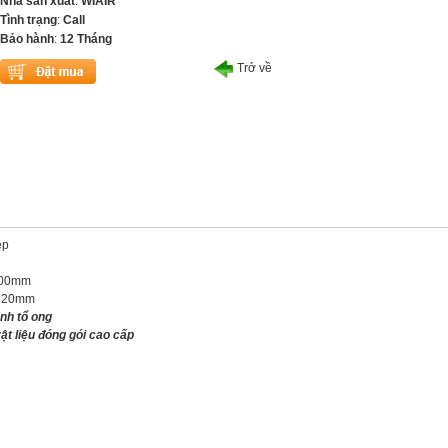
Nhà sản xuất
:
WIAIR
Tình trạng
:
Call
Bảo hành
:
12 Tháng
Trở về
ệp
 500mm
đa 20mm
ình tổ ong
ật liệu đóng gói cao cấp