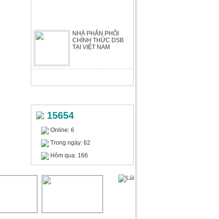
NHÀ PHÂN PHỐI
CHÍNH THỨC DSB
TẠI VIỆT NAM
Máy tạo giấy bong bóng WIAIR
PB340S
Liên hệ
THỐNG KÊ TRUY CẬP
15654
Online: 6
Trong ngày: 62
Hôm qua: 166
Máy cắt bìa carton WIAIR CS-
325+
39.960.000 VNĐ