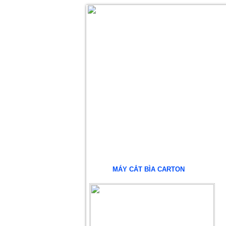
SẢN PHẨM
DỊCH VỤ
KHUY
MÁY CẮT BÌA CARTON