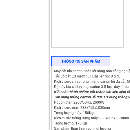
THÔNG TIN SẢN PHẨM
·
Máy cắt bìa carton chèn lót hàng hóa công nghi
·
Tốc độ cắt: 13 mét/phút. Cắt liên tục 8 giờ.
·
Kích thước chiều rộng miếng carton tối đa cắt:
·
Độ dày bìa carton: loại carton 3-5 lớp, dày tối 
·
Kiểu cắt thành phẩm: cắt thành vật liệu đệm h
·
Tận dụng thùng carton đã qua sử dụng thàng v
·
Nguồn điện 220V/50Hz, 2600W
·
Kích thước máy: 738x715x1030mm
·
Trọng lượng máy: 150Kgs
·
Kích thước thùng đựng máy: 830x805x1170mm
·
Trọng lượng: 175Kgs
·
Sản phẩm thân thiện với môi trường