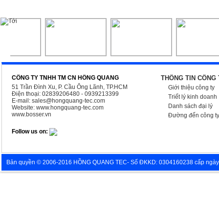
CÔNG TY TNHH TM CN HỒNG QUANG
THÔNG TIN CÔNG 
51 Trần Đình Xu, P. Cầu Ông Lãnh, TP.HCM
Giới thiệu công ty
Điện thoại: 02839206480 - 0939213399
Triết lý kinh doanh
E-mail:
sales@hongquang-tec.com
Danh sách đại lý
Website:
www.hongquang-tec.com
www.bosser.vn
Đường đến công t
Follow us on:
Bản quyền © 2006-2016 HỒNG QUANG TEC- Số ĐKKD: 0304160238 cấp ngày 05