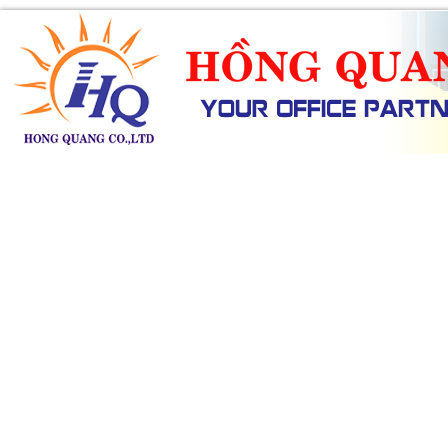
SẢN PHẨM
DỊCH VỤ
KHUYẾN MÃI
TIN TỨC