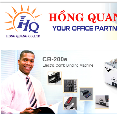
SẢN PHẨM
DỊCH VỤ
KHUYẾN MÃI
TIN TỨC