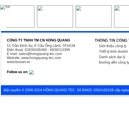
CÔNG TY TNHH TM CN HỒNG QUANG
THÔNG TIN CÔNG 
51 Trần Đình Xu, P. Cầu Ông Lãnh, TP.HCM
Giới thiệu công ty
Điện thoại: 02839206480 - 0939213399
Triết lý kinh doanh
E-mail:
sales@hongquang-tec.com
Danh sách đại lý
Website:
www.hongquang-tec.com
www.bosser.vn
Đường đến công t
Follow us on:
Bản quyền © 2006-2016 HỒNG QUANG TEC- Số ĐKKD: 0304160238 cấp ngày 05