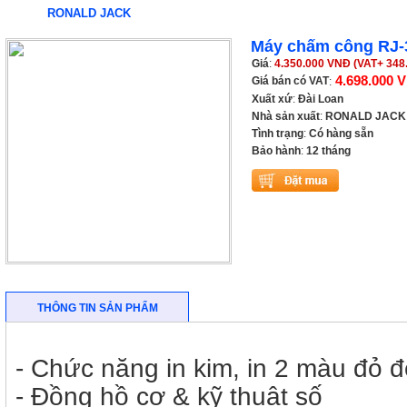
RONALD JACK
Máy chấm công RJ-
Giá
:
4.350.000 VNĐ (VAT+ 348
4.698.000 
Giá bán có VAT
:
Xuất xứ
:
Đài Loan
Nhà sản xuất
:
RONALD JACK
Tình trạng
:
Có hàng sẵn
Bảo hành
:
12 tháng
THÔNG TIN SẢN PHẨM
- Chức năng in kim, in 2 màu đỏ 
- Đồng hồ cơ & kỹ thuật số