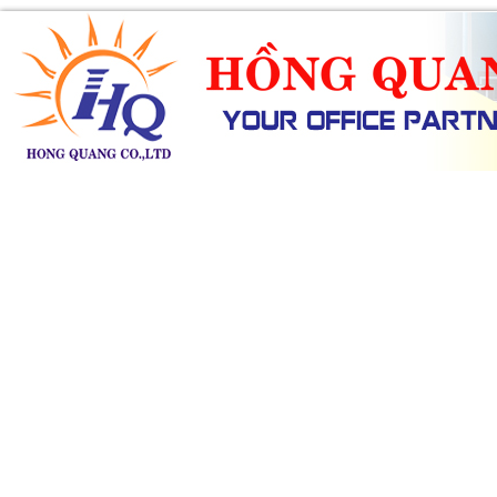
SẢN PHẨM
DỊCH VỤ
KHUYẾN MÃI
TIN TỨC