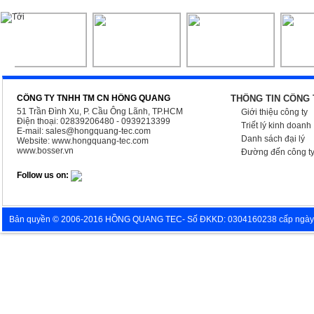
CÔNG TY TNHH TM CN HỒNG QUANG
THÔNG TIN CÔNG 
51 Trần Đình Xu, P. Cầu Ông Lãnh, TP.HCM
Giới thiệu công ty
Điện thoại: 02839206480 - 0939213399
Triết lý kinh doanh
E-mail:
sales@hongquang-tec.com
Danh sách đại lý
Website:
www.hongquang-tec.com
www.bosser.vn
Đường đến công t
Follow us on:
Bản quyền © 2006-2016 HỒNG QUANG TEC- Số ĐKKD: 0304160238 cấp ngày 05