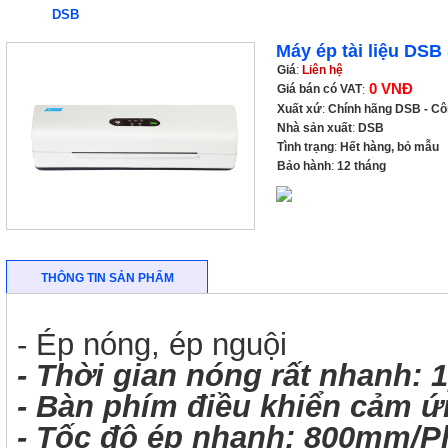
DSB
Máy ép tài liệu DS
Giá
:
Liên hệ
0 VNĐ
Giá bán có VAT
:
Xuất xứ
:
Chính hãng DSB - C
Nhà sản xuất
:
DSB
Tình trạng
:
Hết hàng, bỏ mẫu
Bảo hành
:
12 tháng
THÔNG TIN SẢN PHẨM
- Ép nóng, ép nguội
- Thời gian nóng rất nhanh: 
- Bàn phím điều khiển cảm 
- Tốc độ ép nhanh: 800mm/P