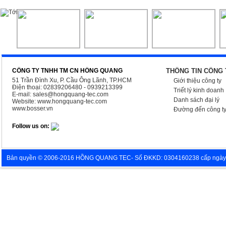
CÔNG TY TNHH TM CN HỒNG QUANG
THÔNG TIN CÔNG 
51 Trần Đình Xu, P. Cầu Ông Lãnh, TP.HCM
Giới thiệu công ty
Điện thoại: 02839206480 - 0939213399
Triết lý kinh doanh
E-mail:
sales@hongquang-tec.com
Danh sách đại lý
Website:
www.hongquang-tec.com
www.bosser.vn
Đường đến công t
Follow us on:
Bản quyền © 2006-2016 HỒNG QUANG TEC- Số ĐKKD: 0304160238 cấp ngày 05