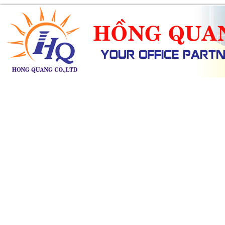
SẢN PHẨM
DỊCH VỤ
KHUYẾN MÃI
TIN TỨC